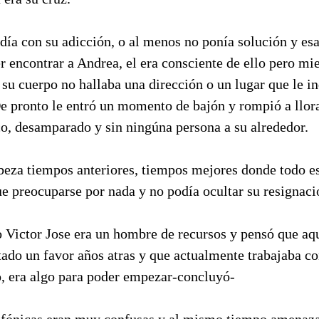
día con su adicción, o al menos no ponía solución y esa 
r encontrar a Andrea, el era consciente de ello pero mie
 su cuerpo no hallaba una dirección o un lugar que le i
De pronto le entró un momento de bajón y rompió a llora
co, desamparado y sin ningúna persona a su alrededor.
abeza tiempos anteriores, tiempos mejores donde todo e
e preocuparse por nada y no podía ocultar su resignaci
o Victor Jose era un hombre de recursos y pensó que aq
tado un favor años atras y que actualmente trabajaba c
, era algo para poder empezar-concluyó-
efónicas eran muy confusas y al mismo tiempo amenaza