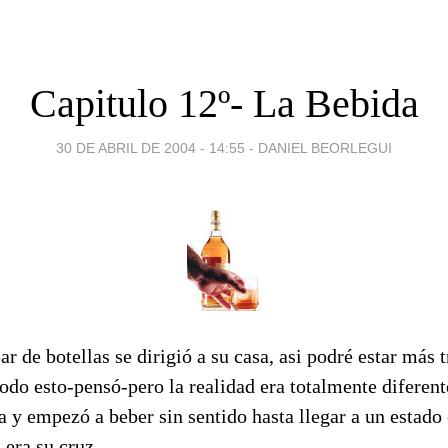
Capitulo 12º- La Bebida
30 DE ABRIL DE 2004 - 14:55
-
DANIEL BEORLEGUI
r de botellas se dirigió a su casa, asi podré estar más 
odo esto-pensó-pero la realidad era totalmente diferent
a y empezó a beber sin sentido hasta llegar a un estado
 era su cruz.