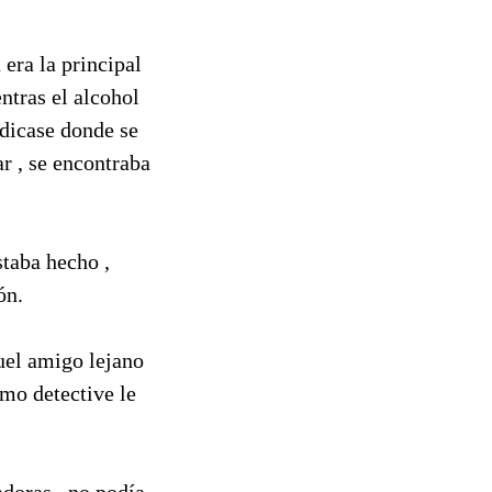
era la principal
ntras el alcohol
ndicase donde se
r , se encontraba
staba hecho ,
ón.
uel amigo lejano
omo detective le
doras , no podía