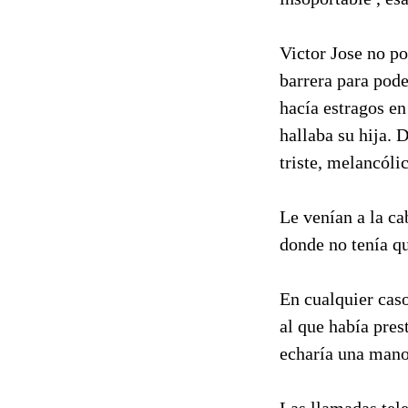
Victor Jose no po
barrera para pode
hacía estragos en
hallaba su hija. 
triste, melancóli
Le venían a la c
donde no tenía qu
En cualquier cas
al que había pres
echaría una mano
Las llamadas tel