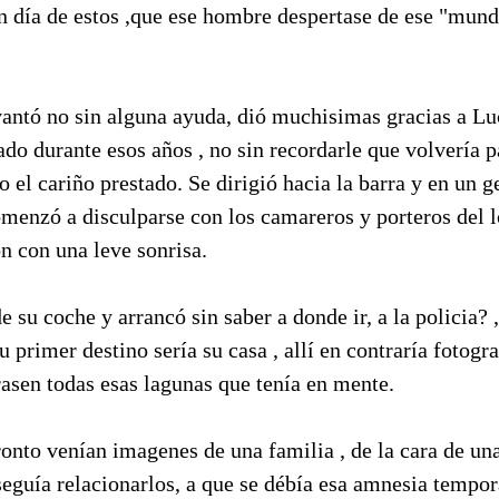
n día de estos ,que ese hombre despertase de ese "mund
vantó no sin alguna ayuda, dió muchisimas gracias a Lu
do durante esos años , no sin recordarle que volvería p
o el cariño prestado. Se dirigió hacia la barra y en un g
menzó a disculparse con los camareros y porteros del lo
n con una leve sonrisa.
e su coche y arrancó sin saber a donde ir, a la policia? ,
u primer destino sería su casa , allí en contraría fotogra
rasen todas esas lagunas que tenía en mente.
onto venían imagenes de una familia , de la cara de un
seguía relacionarlos, a que se débía esa amnesia tempo