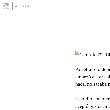
ATRAPA2
Aquella foto debí
empezó a atar cab
nada, no sacaba n
Le pidió amableme
aceptó gustosame