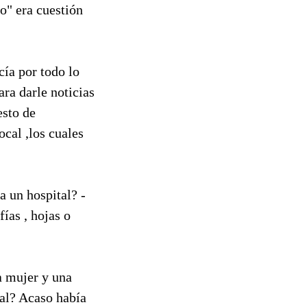
o" era cuestión
cía por todo lo
ara darle noticias
esto de
cal ,los cuales
a un hospital? -
fías , hojas o
a mujer y una
ral? Acaso había